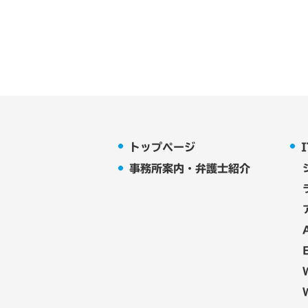
2. 個人情報の第三者提供
当職では、メール等の不具合等に
ム株式会社およびその業務受託者
ん。ただし、次の各号の場合は除
●法令に基づき開示を求められた
●人の生命、身体または財産の保
トップページ
●当職または第三者の権利、利益
事務所案内・弁護士紹介
●ご利用者様がご自身の個人情報
3. 個人情報の開示、訂正
当職は、個人情報について、開示
であることを確認のうえ、個人情
また、開示に際しては、手数料を