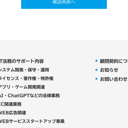
確認画面へ
について
対応するため、お問い合わせフォームに記入された内容をサー
に提供するほかは、ご利用者様の個人情報を、事前の同意なく
くものとします。
場合
護のために必要がある場合であって、ご本人の同意を得ること
IT法務のサポート内容
顧問契約につ
、名誉、信用等を保護するために必要であると当職が判断した
システム開発・保守・運用
お知らせ
の開示を事前承認した場合
ライセンス・著作権・特許権
お問い合わせ
アプリ・ゲーム開発関連
・追加・削除、利用停止等
AI・ChatGPTなどの法律業務
、訂正・追加・削除、利用停止等のお申し出があった場合には
EC関連業務
報保護法の定めに従い遅滞なく対応します。
WEB広告関連
いただくことがありますので、あらかじめご了承ください。
WEBサービススタートアップ事業