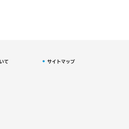
バー管理者である弁護士ドットコ
第三者提供することはありませ
が困難である場合
いて
サイトマップ
場合
、お申し出いただいた方がご本人